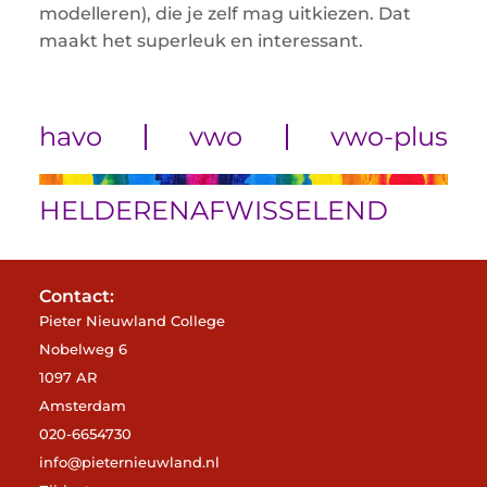
modelleren), die je zelf mag uitkiezen. Dat
maakt het superleuk en interessant.
havo
vwo
vwo-plus
HELDER
EN
AFWISSELEND
Contact:
Pieter Nieuwland College
Nobelweg 6
1097 AR
Amsterdam
020-6654730
info@pieternieuwland.nl