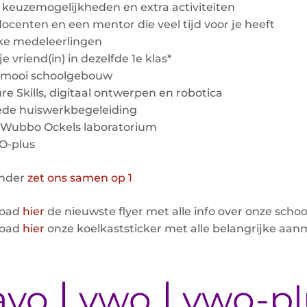
l keuzemogelijkheden en extra activiteiten
docenten en een mentor die veel tijd voor je heeft
ke medeleerlingen
je vriend(in) in dezelfde 1e klas*
n mooi schoolgebouw
ure Skills, digitaal ontwerpen en robotica
ede huiswerkbegeleiding
t Wubbo Ockels laboratorium
O-plus
onder
zet ons samen op 1
load
hier
de nieuwste flyer met alle info over onze schoo
load
hier
onze koelkaststicker met alle belangrijke aan
avo
vwo
vwo-pl