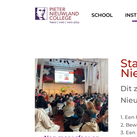
SCHOOL
INS
St
Ni
Dit 
Nieu
1. Een
2. Bew
3. Een