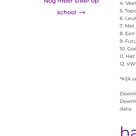
Nog meer sfeer op
4. Vee
5. Top
school
6. Leu
7. Met 
8. Ee
9. Fut
10. Go
11. He
12. VW
*Kijk 
Down
Down
data.
h