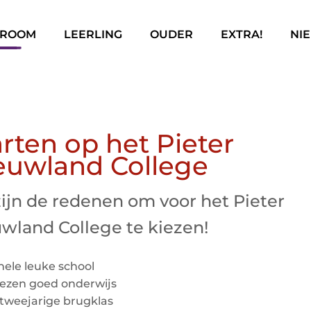
Ga naar hoofdinhoud
Ga naar footer
TROOM
LEERLING
OUDER
EXTRA!
NI
arten op het Pieter
euwland College
zijn de redenen om voor het Pieter
wland College te kiezen!
 hele leuke school
ezen goed onderwijs
 tweejarige brugklas