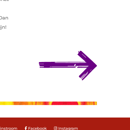
 Dan
jn!
-instroom
Facebook
Instagram