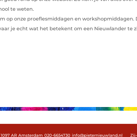
hool te weten.
m op onze proeflesmiddagen en workshopmiddagen.
vaar je echt wat het betekent om een Nieuwlander te zi
1097 AR
Amsterdam
020-6654730
info@pieternieuwland.nl
Zij