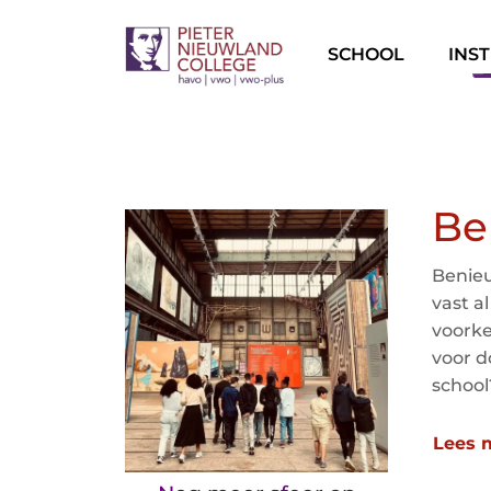
SCHOOL
INS
Be
Benieu
vast a
voorke
voor d
school
Lees 