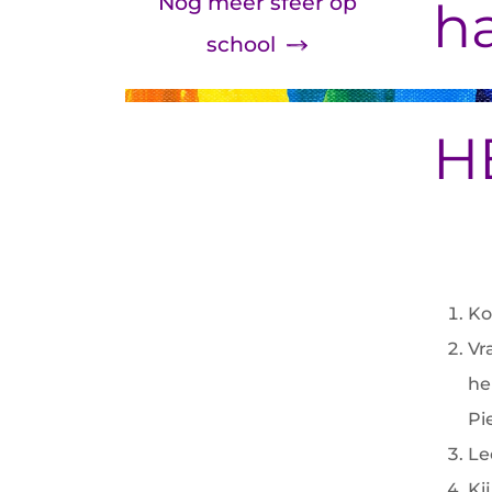
Nog meer sfeer op
h
school
H
Ko
Vr
he
Pi
Le
Ki