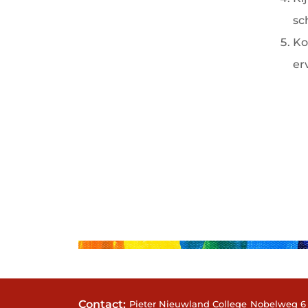
sc
Ko
er
Contact:
Pieter Nieuwland College
Nobelweg 6