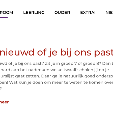
Ga naar hoofdinhoud
Ga naar footer
TROOM
LEERLING
OUDER
EXTRA!
NI
nieuwd of je bij ons pas
wd of je bij ons past? Zit je in groep 7 of groep 8? Dan 
l hard aan het nadenken welke twaalf scholen jij op je
urslijst gaat zetten. Daar ga je natuurlijk goed onderz
oen! Wat kun je doen om meer te weten te komen ove
?
meer