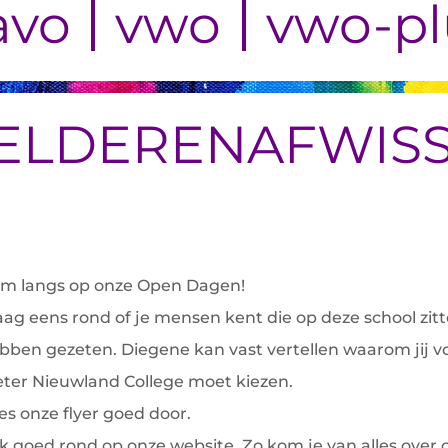
avo
vwo
vwo-pl
ELDER
EN
AFWIS
m langs op onze Open Dagen!
aag eens rond of je mensen kent die op deze school zitt
bben gezeten. Diegene kan vast vertellen waarom jij v
eter Nieuwland College moet kiezen.
es onze flyer goed door.
jk goed rond op onze website. Zo kom je van alles over 