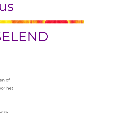
us
SELEND
en of
oor het
onze